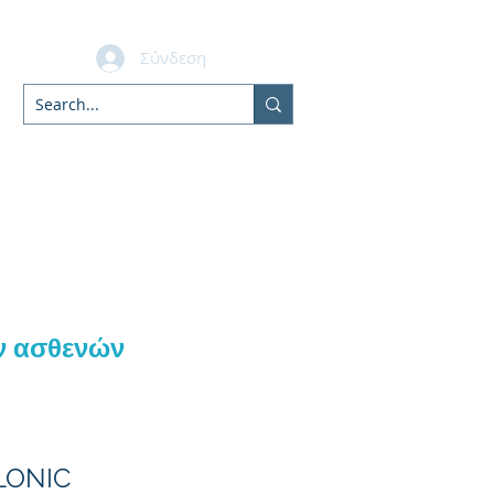
Σύνδεση
bers
ν ασθενών
LONIC