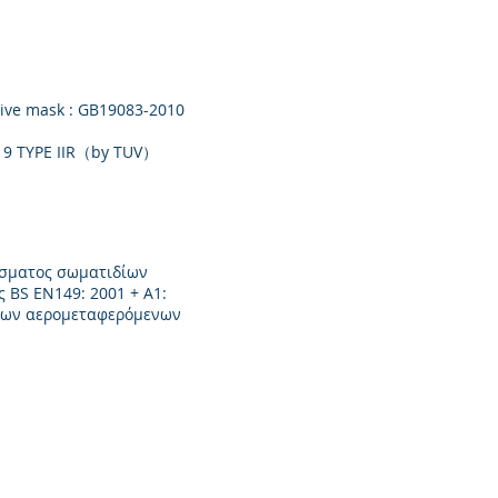
ctive mask : GB19083-2010
2019 TYPE IIR（by TUV）
ίσματος σωματιδίων
 BS EN149: 2001 + A1:
 των αερομεταφερόμενων