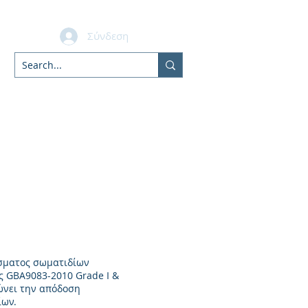
Σύνδεση
bers
ίσματος σωματιδίων
ς GBA9083-2010 Grade I &
λώνει την απόδοση
ίων.