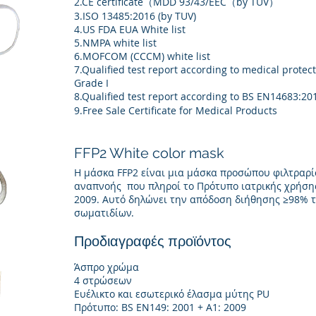
2.CE certificate（MDD 93/43/EEC（by TUV）
3.ISO 13485:2016 (by TUV)
4.US FDA EUA White list
5.NMPA white list
6.MOFCOM (CCCM) white list
7.Qualified test report according to medical prote
Grade I
8.Qualified test report according to BS EN14683:
9.Free Sale Certificate for Medical Products
FFP2 White color mask
Η μάσκα FFP2 είναι μια μάσκα προσώπου φιλτραρ
αναπνοής που πληροί το Πρότυπο ιατρικής χρήσης
2009. Αυτό δηλώνει την απόδοση διήθησης ≥98%
σωματιδίων.
Προδιαγραφές προϊόντος
Άσπρο χρώμα
4 στρώσεων
Ευέλικτο και εσωτερικό έλασμα μύτης PU
Πρότυπο: BS EN149: 2001 + A1: 2009