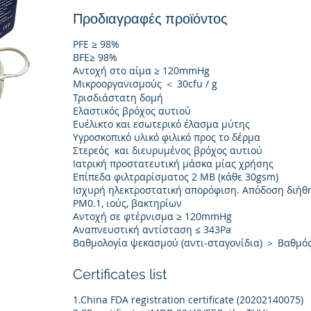
Προδιαγραφές προϊόντος
PFE ≥ 98%
BFE≥ 98%
Αντοχή στο αίμα ≥ 120mmHg
Μικροοργανισμούς ＜ 30cfu / g
Τρισδιάστατη δομή
Ελαστικός βρόχος αυτιού
Ευέλικτο και εσωτερικό έλασμα μύτης
Υγροσκοπικό υλικό φιλικό προς το δέρμα
Στερεός και διευρυμένος βρόχος αυτιού
Ιατρική προστατευτική μάσκα μίας χρήσης
Επίπεδα φιλτραρίσματος 2 MB (κάθε 30gsm)
Ισχυρή ηλεκτροστατική απορόφιση. Απόδοση διήθ
PM0.1, ιούς, βακτηρίων
Αντοχή σε φτέρνισμα ≥ 120mmHg
Αναπνευστική αντίσταση ≤ 343Pa
Βαθμολογία ψεκασμού (αντι-σταγονίδια) ＞ Βαθμός
Certificates list
1.China FDA registration certificate (20202140075)