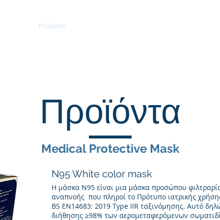
About
Products
Careers
Contact
Shop
Mem
Προϊόντα
Medical Protective Mask
N95 White color mask
Η μάσκα N95 είναι μια μάσκα προσώπου φιλτραρ
αναπνοής που πληροί το Πρότυπο ιατρικής χρήση
BS EN14683: 2019 Type IIR ταξινόμησης. Αυτό δη
διήθησης ≥98% των αερομεταφερόμενων σωματιδ