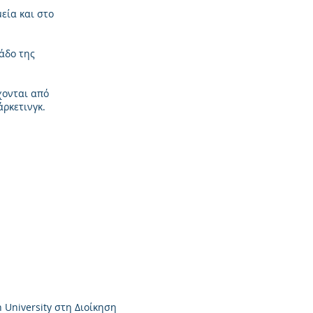
εία και στο
λάδο της
χονται από
άρκετινγκ.
a Dane
inet CMO
 University στη Διοίκηση