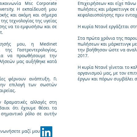
ικοινωνία Msc Corporate
Επιχειρήσεων και είχε πάνω
versity. H εκπαίδευσή μου
πωλήσεις και μάρκετινγκ σε
αρκής και ακόμη και σήμερα
κεφαλαιοποίησης πριν ενταχ
της τεχνολογίας της υγείας
σης να το εμφυσήσω και σε
Η κυρία Ντανέ εργάζεται στ
t.
Στα πρώτα χρόνια της παρουσ
κησής μου, η Medinet
πωλήσεων και μάρκετινγκ με
 της Γαστρεντερολογίας,
την βοήθησαν ώστε να αναλ
για να προωθήσουμε την
2017.
ωλήσεών μας αυξήθηκε κατά
Η κυρία Ντανέ γίνεται το κ
οργανισμού μας, με τον επ
ίες φέρνουν ανάπτυξη. Γι
έργων και πόρων συμβάλει σ
την επιλογή των σωστών
αιρείας.
 δραματικές αλλαγές στη
βαιοι ότι έχουμε θέσει τα
 σημαντικό ρόλο σε αυτήν
ινωνήσετε μαζί μου.