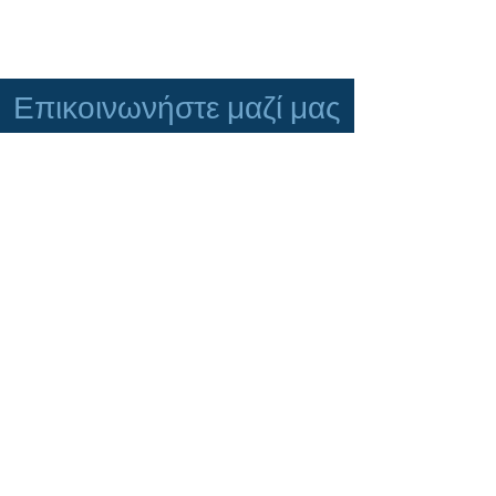
Επικοινωνήστε μαζί μας
Αμαζόνων 12, 55133 Καλαμαριά, Ελλάδα
Τηλ.2310430846 Fax.2310430874
Enter Your Name
Enter Your Email
Enter Your Subject