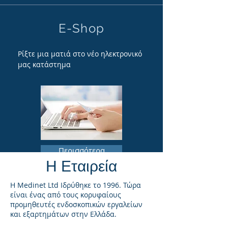
E-Shop
Ρίξτε μια ματιά στο νέο ηλεκτρονικό
μας κατάστημα
Περισσότερα
Η Εταιρεία
Η Medinet Ltd Ιδρύθηκε το 1996. Τώρα
Νέα Προϊόντα
είναι ένας από τους κορυφαίους
προμηθευτές ενδοσκοπικών εργαλείων
Ιατρική προστατευτική μάσκα N95
και εξαρτημάτων στην Ελλάδα.
& FFP2 λευκού χρώματος